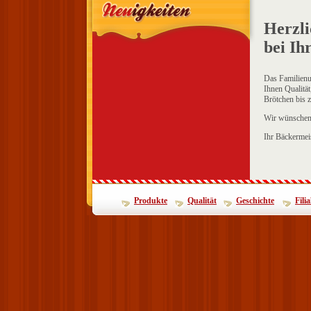
Herzl
bei Ih
Das Familienun
Ihnen Qualität
Brötchen bis z
Wir wünschen 
Ihr Bäckermei
Produkte
Qualität
Geschichte
Fili